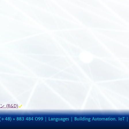
ン (R&D)
(
+48
) »
883
484
O99
|
Languages
|
Building Automation, IoT
|