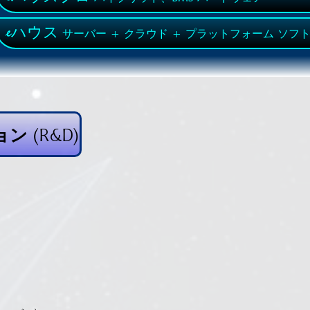
eハウス
サーバー + クラウド + プラットフォーム ソフ
ョン (R&D)