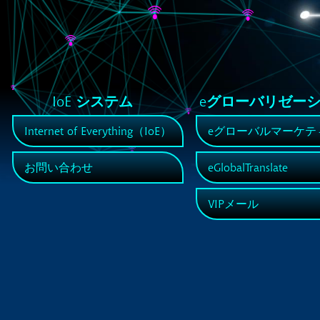
IoE システム
eグローバリゼー
Internet of Everything（IoE）
eグローバルマーケテ
お問い合わせ
eGlobalTranslate
VIPメール