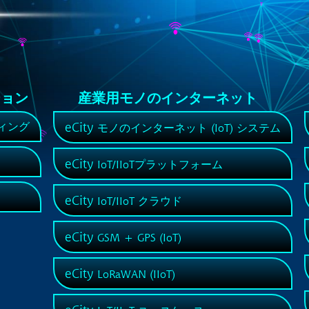
ション
産業用モノのインターネット
eCity
ィング
モノのインターネット (IoT) システム
eCity
IoT/IIoTプラットフォーム
eCity
IoT/IIoT クラウド
eCity
GSM + GPS (IoT)
eCity
LoRaWAN (IIoT)