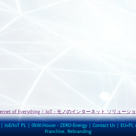
Internet of Everything | IoT - モノのインターネット ソリューショ
|
IoE/IoT PL
|
0kW.House - ZERO-Energy
|
Contact Us
| EU»PL 
Franchise, Rebranding