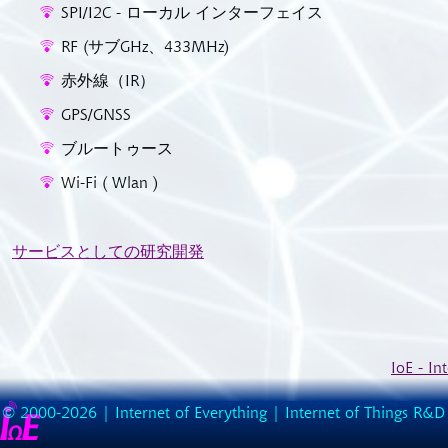
SPI/I2C - ローカル インターフェイス
RF (サブGHz、433MHz)
赤外線（IR）
GPS/GNSS
ブルートゥース
Wi-Fi ( Wlan )
サービスとしての研究開発
IoE - 
© 2000-2026 |
Internet of Everything | Internet of Things R&D